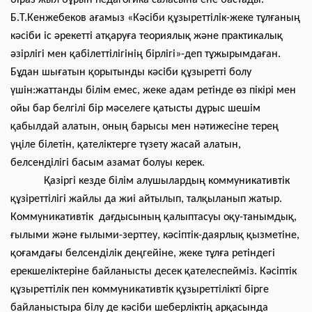
біраз жыл бұрын педагогика саласына ене бастады.
Б.Т.Кенжебеков ағамыз «Кәсіби құзыреттілік-жеке тұлғаның
кәсіби іс әрекетті атқаруға теориялық және практикалық
әзірлігі мен қабілеттілігінің бірлігі»-деп тұжырымдаған.
Бұдан шығатын қорытынды кәсіби құзыретті болу
үшін:жаттанды білім емес, жеке адам ретінде өз пікірі мен
ойы бар белгілі бір мәселеге қатысты дұрыс шешім
қабылдай алатын, оның барысы мен нәтижесіне терең
үңіле білетін, қателіктерге түзету жасай алатын,
белсенділігі басым азамат болуы керек.
Қазіргі кезде білім алушылардың коммуникативтік
құзіреттілігі жайлы да жиі айтылып, талқыланып жатыр.
Коммуникативтік дағдысының қалыптасуы оқу-танымдық,
ғылыми және ғылыми-зерттеу, кәсіптік-даярлық қызметіне,
қоғамдағы белсенділік деңгейіне, жеке тұлға ретіндегі
ерекшеліктеріне байланысты десек қателеспейміз. Кәсіптік
құзыреттілік пен коммуникативтік құзыреттілікті бірге
байланыстыра білу де кәсіби шеберліктің арқасында