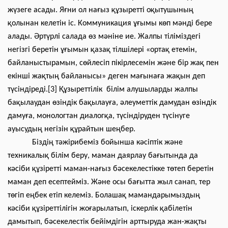
жүзеге асады. Яғни ол нағыз құзыретті оқытушының
қолынан келетін іс. Коммуникация ұғымы көп мәнді бере
алады. Әртүрлі салада өз мәніне ие. Жалпы тіліміздегі
негізгі беретін ұғымын қазақ тілшілері «ортақ етемін,
байланыстырамын, сөйлесіп пікірлесемін және бір жақ пен
екінші жақтың байланысы» деген мағынаға жақын деп
түсіндіреді.[3] Құзыреттілік білім алушыларды жалпы
бақылаудан өзіндік бақылауға, әлеуметтік дамудан өзіндік
дамуға, монологтан диалогқа, түсіндіруден түсінуге
ауысудың негізін құрайтын шеңбер.
Біздің тәжірибеміз бойынша кәсіптік және
техникалық білім беру, маман даярлау бағытында да
кәсіби құзіретті маман-нағыз бәсекелестікке төтеп беретін
маман деп есептейміз. Және осы бағытта жыл санап, тер
төгіп еңбек етіп келеміз. Болашақ мамандарымыздың
кәсіби құзіреттілігін жоғарылатып, іскерлік қабілетін
дамытып, бәсекелестік бейімдігін арттыруда жан-жақты