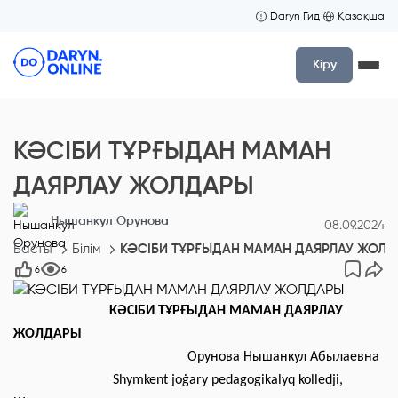
Daryn Гид
Қазақша
Кіру
КӘСІБИ ТҰРҒЫДАН МАМАН
ДАЯРЛАУ ЖОЛДАРЫ
Нышанкул Орунова
08.09.2024
Басты
Білім
КӘСІБИ ТҰРҒЫДАН МАМАН ДАЯРЛАУ ЖОЛ
6
6
КӘСІБИ ТҰРҒЫДАН МАМАН ДАЯРЛАУ
ЖОЛДАРЫ
Орунова Нышанкул Абылаевна
Shymkent joġary pedagogikalyq kolledji,