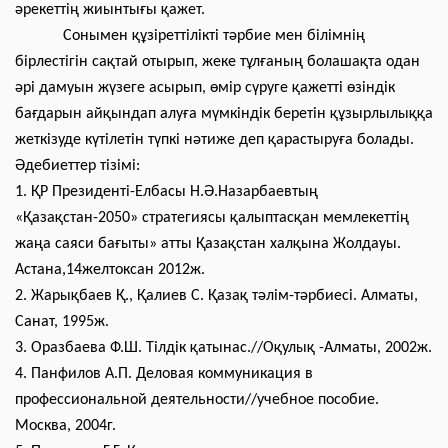
әрекеттің жиынтығы қажет.
Сонымен құзіреттілікті тәрбие мен білімнің
бірлестігін сақтай отырып, жеке тұлғаның болашақта одан
әрі дамуын жүзеге асырып, өмір сүруге қажетті өзіндік
бағдарын айқындап алуға мүмкіндік беретін құзырлылыққа
жеткізуде күтілетін түпкі нәтиже деп қарастыруға болады.
Әдебиеттер тізімі:
1. ҚР Президенті-Елбасы Н.Ә.Назарбаевтың
«Қазақстан-2050» стратегиясы қалыптасқан мемлекеттің
жаңа саяси бағыты» атты Қазақстан халқына Жолдауы.
Астана,14желтоксан 2012ж.
2. Жарықбаев Қ., Қалиев С. Қазақ тәлім-тәрбиесі. Алматы,
Санат,
1995
ж.
3. Оразбаева Ф.Ш. Тілдік қатынас.//Оқулық -Алматы, 2002ж.
4. Панфилов А.П. Деловая коммуникация в
профессиональной деятельности//учебное пособие.
Москва, 2004г.