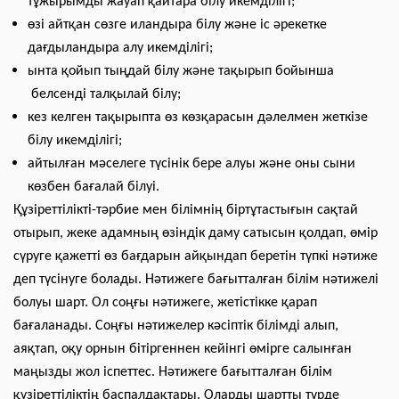
тұжырымды жауап қайтара білу икемділігі;
өзі айтқан сөзге иландыра білу және іс әрекетке
дағдыландыра алу икемділігі;
ынта қойып тыңдай білу және тақырып бойынша
белсенді талқылай білу;
кез келген тақырыпта өз көзқарасын дәлелмен жеткізе
білу икемділігі;
айтылған мәселеге түсінік бере алуы және оны сыни
көзбен бағалай білуі.
Құзіреттілікті-тәрбие мен білімнің біртұтастығын сақтай
отырып, жеке адамның өзіндік даму сатысын қолдап, өмір
сүруге қажетті өз бағдарын айқындап беретін түпкі нәтиже
деп түсінуге болады. Нәтижеге бағытталған білім нәтижелі
болуы шарт. Ол соңғы нәтижеге, жетістікке қарап
бағаланады. Соңғы нәтижелер кәсіптік білімді алып,
аяқтап, оқу орнын бітіргеннен кейінгі өмірге салынған
маңызды жол іспеттес. Нәтижеге бағытталған білім
құзіреттіліктің баспалдақтары. Оларды шартты түрде