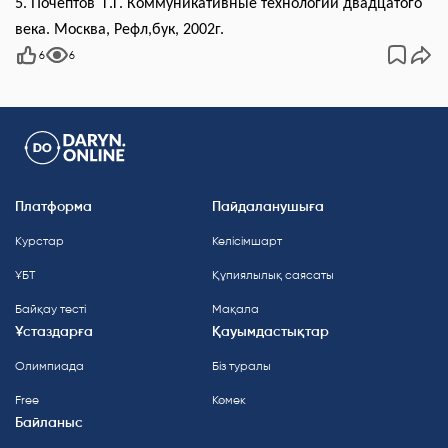
5. Почептов Г.Г. Коммуникативные технологии двадцатого
века. Москва, Рефл,бук, 2002г.
6
6
Платформа
Пайдаланушыға
Курстар
Келісімшарт
ҰБТ
Құпиялылық саясаты
Байқау тесті
Мақала
Ұстаздарға
Қауымдастықтар
Олимпиада
Біз туралы
Free
Көмек
Байланыс