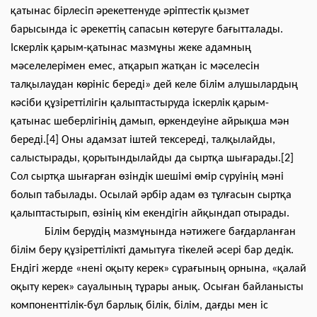
қатынас бірлесіп әрекеттенуде әріптестік қызмет
барысында іс әрекеттің сапасын көтеруге бағытталады.
Іскерлік қарым-қатынас мазмұны жеке адамның
мәселелерімен емес, атқарып жатқан іс мәселесін
талқылаудан көрініс береді» дей келе білім алушылардың
кәсіби құзіреттілігін қалыптастыруда іскерлік қарым-
қатынас шеберлігінің дамып, өркендеуіне айрықша мән
береді.[4] Оны адамзат іштей тексереді, талқылайды,
салыстырады, қорытындылайды да сыртқа шығарады.[2]
Сол сыртқа шығарған өзіндік шешімі өмір сүруінің мәні
болып табылады. Осылай әрбір адам өз тұлғасын сыртқа
қалыптастырып, өзінің кім екендігін айқындап отырады.
Білім берудің мазмұнында нәтижеге бағдарланған
білім беру құзіреттілікті дамытуға тікелей әсері бар дедік.
Ендігі жерде «нені оқыту керек» сұрағының орнына, «қалай
оқыту керек» сауалының тұрары анық. Осыған байланысты
компоненттілік-бұл барлық білік, білім, дағды мен іс