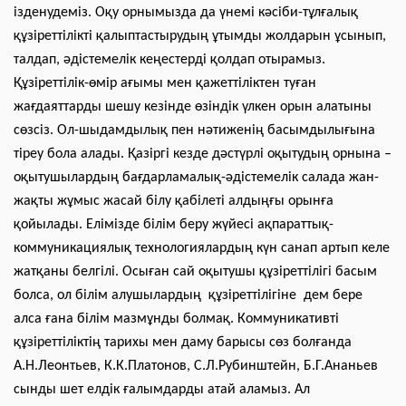
ізденудеміз. Оқу орнымызда да үнемі кәсіби-тұлғалық
құзіреттілікті қалыптастырудың ұтымды жолдарын ұсынып,
талдап, әдістемелік кеңестерді қолдап отырамыз.
Құзіреттілік-өмір ағымы мен қажеттіліктен туған
жағдаяттарды шешу кезінде өзіндік үлкен орын алатыны
сөзсіз. Ол-шыдамдылық пен нәтиженің басымдылығына
тіреу бола алады. Қазіргі кезде дәстүрлі оқытудың орнына –
оқытушылардың бағдарламалық-әдістемелік салада жан-
жақты жұмыс жасай білу қабілеті алдыңғы орынға
қойылады. Елімізде білім беру жүйесі ақпараттық-
коммуникациялық технологиялардың күн санап артып келе
жатқаны белгілі. Осыған сай оқытушы құзіреттілігі басым
болса, ол білім алушылардың құзіреттілігіне дем бере
алса ғана білім мазмұнды болмақ. Коммуникативті
құзіреттіліктің тарихы мен даму барысы сөз болғанда
А.Н.Леонтьев, К.К.Платонов, С.Л.Рубинштейн, Б.Г.Ананьев
сынды шет елдік ғалымдарды атай аламыз. Ал