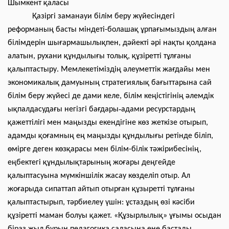
Шымкент қаласы
Қазіргі заманауи білім беру жүйесіндегі
реформаның басты міндеті-болашақ ұрпағымыздың алған
білімдерін шығармашылықпен, дәйекті әрі нақты қолдана
алатын, рухани құндылығы толық, құзіретті тұлғаны
қалыптастыру. Мемлекетіміздің әлеуметтік жағдайы мен
экономикалық дамуының стратегиялық бағыттарына сай
білім беру жүйесі де дами келе, білім кеңістігінің әлемдік
-
ықпалдасудағы негізгі бағдары
адами ресурстардың
қажеттілігі мен маңызды екендігіне көз жеткізе отырып,
адамды қоғамның ең маңызды құндылығы ретінде біліп,
өмірге деген көзқарасы мен білім-білік тәжірибесінің,
еңбектегі құндылықтарының жоғары деңгейде
қалыптасуына мүмкіншілік жасау көзделіп отыр. Ал
жоғарыда сипаттап айтып отырған құзыретті тұлғаны
қалыптастырып, тәрбиелеу үшін: ұстаздың өзі кәсіби
құзіретті маман болуы қажет. «Құзырлылық» ұғымы осыдан