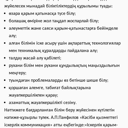
жүйелесек мынадай біліктіліктердің құрылымы туады:
өзара қарым қатынасқа түсе білу;
болашақ өміріне жол таңдап жоспарлай білу;
әлеуметтік және саяси қарым-қатынастарға бейімделе
алу;
алған білімін іске асыру үшін ақпараттық технологиялар
мен техникалық құралдарды пайдалана алу;
талдау жасай алу қабілеті;
рухани білім мен рухани құндылықтың маңыздылығын
меңгеру;
туындаған проблемаларды өз бетінше шеше білу;
қоршаған әлемге, табиғат байлықтарына
жауапкершілікпен қарау;
азаматтық жауапкершілікті сезіну.
Нәттижеге бағдарланған білім беру жүйесінен күтілетін
нәтиже-құзырлы түлек. А.П.Панфилов «Кәсіби қызметтегі
іскерлік коммуникация» атты еңбегінде:«Іскерлік қарым-