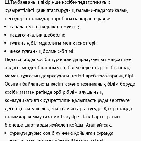
Ш.Таубаеваның пікірінше кәсіби-педагогикалық
құзыреттілікті қалыптастырудың ғылыми-педагогикалық
негіздерін ғалымдар төрт бағытта қарастырады:
сапалар мен іскерліктер жүйесі;
педагогикалық шеберлік;
тұлғаның білімдарлығы мен қасиеттері;
жеке тұлғаның болмыс-бітімі.
Педагогтарды кәсіби тұрғыдан даярлау-негізгі мақсат пен
алдағы міндет болғанымен, білім бере отырып, болашақ
маман тұлғасын даярлаудағы негізгі проблемалардың бірі.
Осыған байланысты кәсіптік және техникалық білім беруде
кәсіби маман ретінде әрбір білім алушының
коммуникативтік құзіреттілігін қалыптастыруды зерттеуге
деген қызығушылық жыл сайын арта түсуде. Қазіргі таңда
ғалымдар коммуникативтік құзіреттілікті арттыратын
бірнеше шарттарды жүйелеп қойды. Атап айтсақ,
сұрақты дұрыс қоя білу және қойылған сұраққа