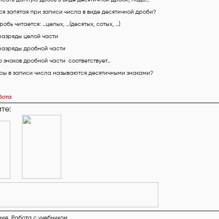
тся запятая при записи числа в виде десятичной дроби?
обь читается: …целых, …(десятых, сотых, …)
разряды целой части
разряды дробной части
о знаков дробной части соответствует…
ры в записи числа называются десятичными знаками?
бота
те:
ие. Работа с учебником.