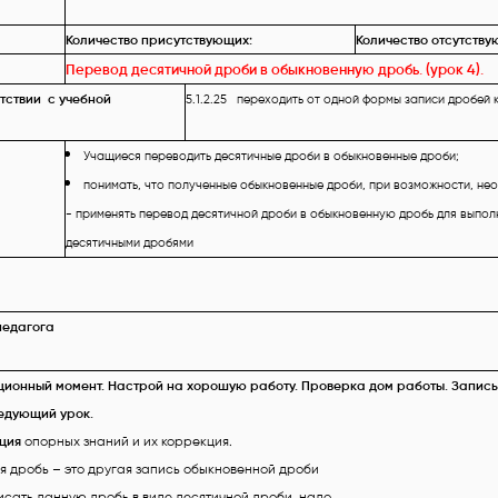
Количество присутствующих:
Количество отсутству
Перевод десятичной дроби в обыкновенную дробь. (урок 4).
етствии с учебной
5.1.2.25 переходить от одной формы записи дробей 
Учащиеся переводить десятичные дроби в обыкновенные дроби;
понимать, что полученные обыкновенные дроби, при возможности, не
- применять перевод десятичной дроби в обыкновенную дробь для выпол
десятичными дробями
педагога
ионный момент. Настрой на хорошую работу. Проверка дом работы. Запись
едующий урок.
ция
опорных знаний и их коррекция.
я дробь – это другая запись обыкновенной дроби
исать данную дробь в виде десятичной дроби, надо…