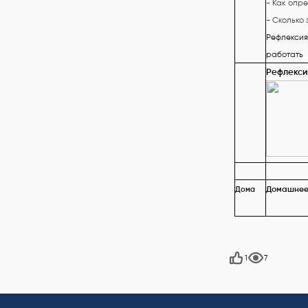
- Как опре
- Сколько 
Рефлекси
работать
Рефлекси
Дома
Домашне
1
7