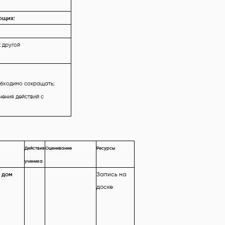
ющих:
к другой
обходимо сокращать;
нения действий с
Действия
Оценивание
Ресурсы
ученика
 дом
Запись на
доске