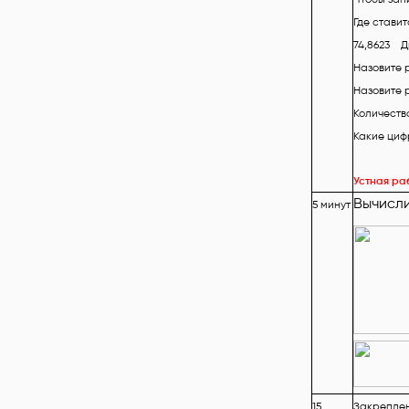
Где стави
74,8623 Др
Назовите 
Назовите 
Количеств
Какие циф
Устная ра
Вычисли
5 минут
15
Закреплен