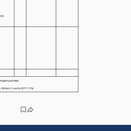
имо
.Алдамуратова,
 5класс 2 часть 2017 г. Стр