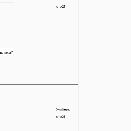
стр21
льчики?
Учебник
стр21