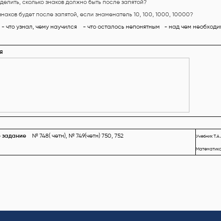
делить, сколько знаков должно быть после запятой?
знаков будет после запятой, если знаменатель 10, 100, 1000, 10000?
я
- что узнал, чему научился - что осталось непонятным - над чем необход
я
е задание
№ 748( четн), № 749(четн) 750, 752
Учебник Т
.А
Математика,