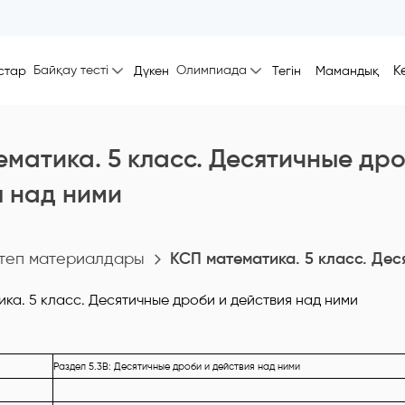
Байқау тесті
Олимпиада
К
стар
Дүкен
Тегін
Мамандық
матика. 5 класс. Десятичные дро
я над ними
теп материалдары
КСП математика. 5 класс. Дес
Раздел 5.3В: Десятичные дроби и действия над ними