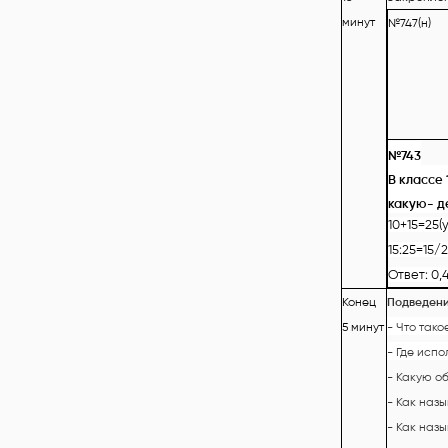
минут
№747(н)
№743
В классе 
какую- д
10+15=25(
15:25=15/
Ответ: 0,
Конец
Подведени
5 минут
- Что тако
- Где исп
- Какую о
- Как наз
- Как наз