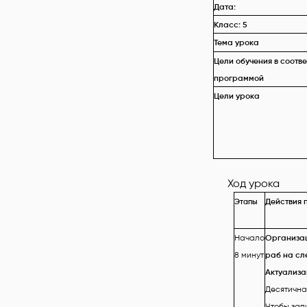
Дата:
Класс: 5
Тема урока
Цели обучения в соотв
программой
Цели урока
Ход урока
Этапы
Действия 
Начало
Организац
8 минут
раб на сл
Актуализа
Десятична
Чтобы зап