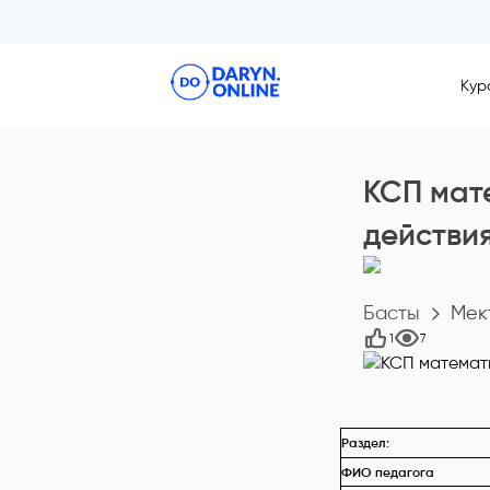
Кур
КСП мате
действи
Басты
Мек
1
7
Раздел:
ФИО педагога