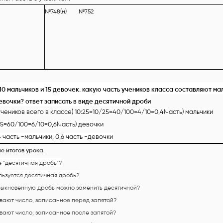
№748(н) №752
10 мальчиков и 15 девочек. какую часть учеников класса составляют ма
евочки? ответ записать в виде десятичной дроби
учеников всего в классе) 10:25=10/25=40/100=4/10=0,4(часть) мальчики
25=60/100=6/10=0,6(часть) девочки
4 часть -мальчики, 0,6 часть -девочки
е итогов урока.
е "десятичная дробь"?
ользуется десятичная дробь?
быкновенную дробь можно заменить десятичной?
ывают число, записанное перед запятой?
ывают число, записанное после запятой?