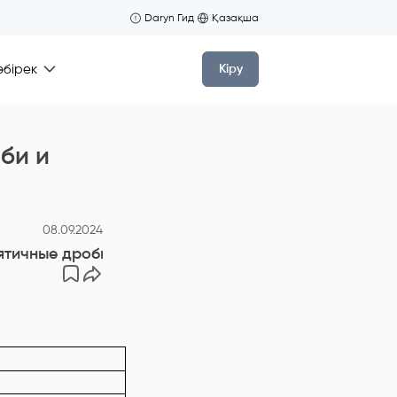
Daryn Гид
Қазақша
өбірек
Кіру
би и
08.09.2024
ятичные дроби и действия над ними