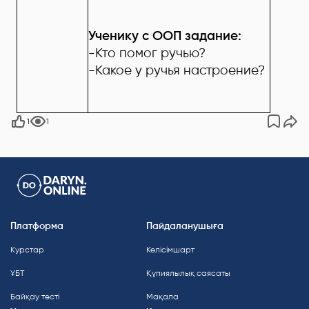
Ученику с ООП задание:
-Кто помог ручью?
-Какое у ручья настроение?
1
1
Платформа
Пайдаланушыға
Курстар
Келісімшарт
ҰБТ
Құпиялылық саясаты
Байқау тесті
Мақала