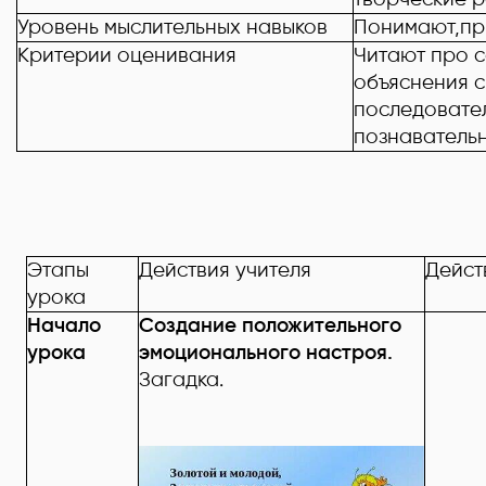
Уровень мыслительных навыков
Понимают,пр
Критерии оценивания
Читают про с
объяснения с
последовател
познавательн
Этапы
Действия учителя
Дейст
урока
Начало
Создание положительного
урока
эмоционального настроя.
Загадка.