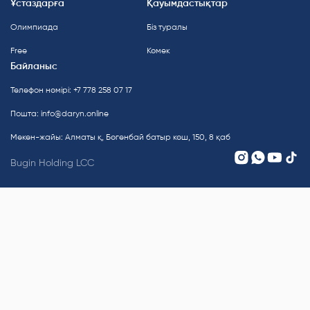
Ұстаздарға
Қауымдастықтар
Олимпиада
Біз туралы
Free
Көмек
Байланыс
Телефон нөмірі: +7 778 258 07 17
Пошта:
info@daryn.online
Мекен-жайы: Алматы қ, Бөгенбай батыр көш, 150, 8 қаб
Bugin Holding LCC