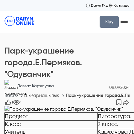
Daryn Гид
Қазақша
Кіру
Парк-украшение
города.Е.Пермяков.
"Одуванчик"
Лаззат Каржауова
08.09.2024
Басты
Шығармашылық
Парк-украшение города.Е.Перм
1
1
Предмет
Литература.
Класс
2 класс.
Учитель
Каржауова Л.