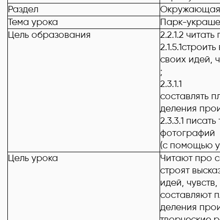
Раздел
Окружающая 
Тема урока
Парк-украше
Цель образования
2.2.1.2 читат
2.1.5.1строи
своих идей, 
;
2.3.1.1
составлять п
деления прои
2.3.3.1 писа
фотографий
(с помощью у
Цель урока
Читают про с
строят выска
идей, чувств
составляют п
деления прои
творческие р