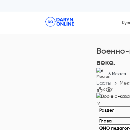
Кур
Военно-к
веке.
6 Мектеп
Басты
Мек
0
1
v
Раздел
Глава
ФИО педагог