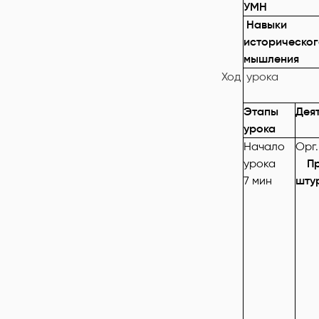
УМН
Навыки
историческо
мышления
Ход урока
Этапы
Дея
урока
Начало
Орг
урока
При
7 мин
шту