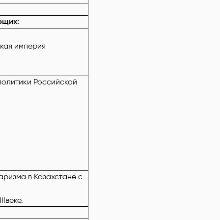
ющих:
ская империя
 политики Российской
аризма в Казахстане с
II
веке.