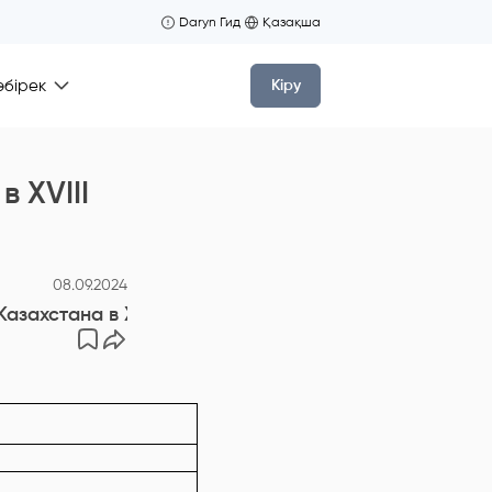
Daryn Гид
Қазақша
өбірек
Кіру
 XVIII
08.09.2024
захстана в XVIII веке.