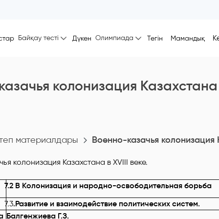
Байқау тесті
Олимпиада
К
стар
Дүкен
Тегін
Мамандық
азачья колонизация Казахстана в
теп материалдары
Военно-казачья колонизация Ка
7.2 В Колонизация и народно-освободительная борьба
7.3
.
Развитие и взаимодействие политических систем.
а
Балгенжиева Г.З.