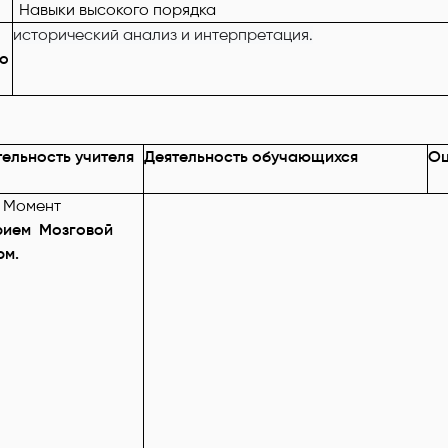
Навыки высокого порядка
исторический анализ и интерпретация.
го
тельность учителя
Деятельность обучающихся
Оц
. Момент
ем Мозговой
рм.