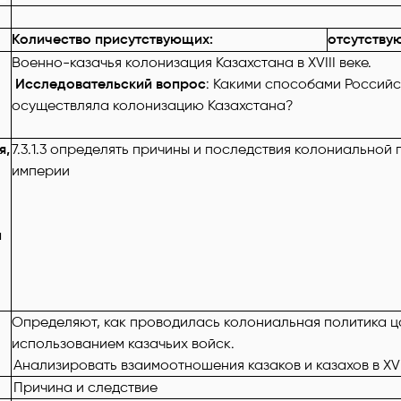
Количество присутствующих:
отсутству
Военно-казачья колонизация Казахстана в XVIII веке.
Исследовательский вопрос
: Какими способами Россий
осуществляла колонизацию Казахстана?
я,
7.3.1.3 определять причины и последствия колониальной
империи
а
Определяют, как проводилась колониальная политика ц
использованием казачьих войск.
Анализировать взаимоотношения казаков и казахов в
XVI
Причина и следствие