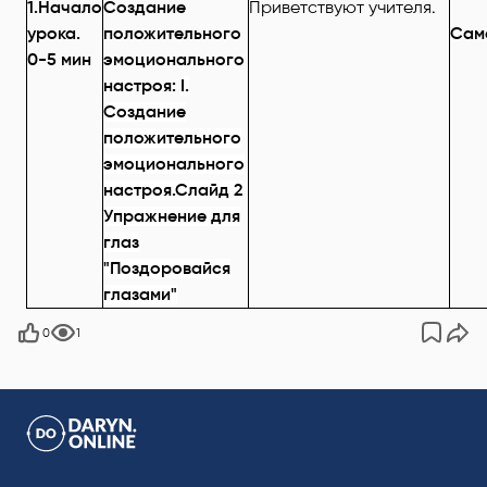
1.Начало
Создание
Приветствуют учителя.
урока.
положительного
Сам
0-5 мин
эмоционального
настроя:
I
.
Создание
положительного
эмоционального
настроя.Слайд 2
Упражнение для
глаз
"Поздоровайся
глазами"
0
1