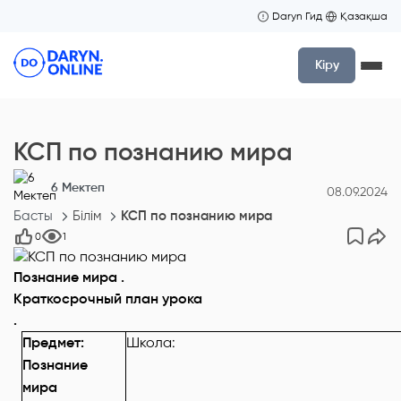
Daryn Гид
Қазақша
Кіру
КСП по познанию мира
6 Мектеп
08.09.2024
Басты
Білім
КСП по познанию мира
0
1
Познание мира .
Краткосрочный план урока
.
Предмет:
Школа:
Познание
мира