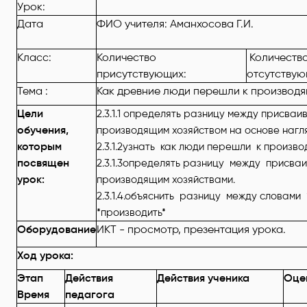
Урок:
Дата
ФИО учителя: Аманхосова Г.И.
Класс:
Количество
Количест
присутствующих:
отсутст
Тема :
Как древние люди перешли к производя
Цели
2.3.1.1 определять разницу между присва
обучения,
производящим хозяйством на основе наг
которым
2.3.1.2узнать как люди перешли к произв
посвящен
2.3.1.3определять разницу между присв
урок:
производящим хозяйствами.
2.3.1.4.объяснить разницу между словами 
*производить*
Оборудование
ИКТ - просмотр, презентация урока.
Ход урока:
Этап
Действия
Действия ученика
Оце
Время
педагога