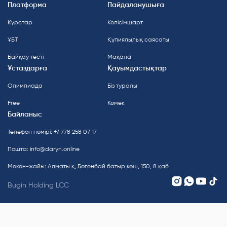
Платформа
Пайдаланушыға
Курстар
Келісімшарт
ҰБТ
Құпиялылық саясаты
Байқау тесті
Мақала
Ұстаздарға
Қауымдастықтар
Олимпиада
Біз туралы
Free
Көмек
Байланыс
Телефон нөмірі: +7 778 258 07 17
Пошта:
info@daryn.online
Мекен-жайы: Алматы қ, Бөгенбай батыр көш, 150, 8 қаб
Bugin Holding LCC