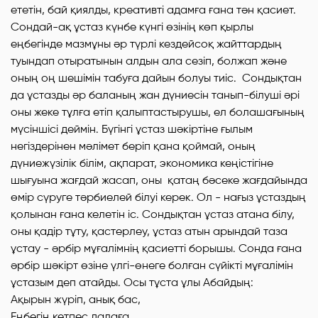
ететін, бай қиялды, креативті адамға ғана тән қасиет.
Сондай-ақ ұстаз күнбе күнгі өзінің көп қырлы
еңбегінде мазмұны әр түрлі кездейсоқ жайттардың
туындап отыратынын алдын ала сезіп, болжап және
оның оң шешімін табуға дайын болуы тиіс. Сондықтан
да ұстазды әр баланың жан дүниесін танып-білуші әрі
оны жеке тұлға етіп қалыптастырушы, ел болашағының
мүсіншісі деймін. Бүгінгі ұстаз шәкіртіне ғылым
негіздерінен мәлімет беріп қана қоймай, оның
дүниежүзілік білім, ақпарат, экономика кеңістігіне
шығуына жағдай жасап, оны қатаң бәсеке жағдайында
өмір сүруге тәрбиелей білуі керек. Ол - нағыз ұстаздың
қолынан ғана келетін іс. Сондықтан ұстаз атана білу,
оны қадір тұту, қастерлеу, ұстаз атын арындай таза
ұстау - әрбір мұғалімнің қасиетті борышы. Сонда ғана
әрбір шәкірт өзіне үлгі-өнеге болған сүйікті мұғалімін
ұстазым деп атайды. Осы тұста ұлы Абайдың:
Ақырын жүріп, анық бас,
Еңбегің кетпес далаға,