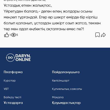
Ұстаздық еткен жалықпас,
Үйретуден балаға,- деген өлең жолдары осыны
меңзеп тұрғандай. Егер әр шәкрт өмірде бір кірпіш
болып қаланып, ұстаздан шәкірт озып жатса, төккен
тер мен адал еңбектің ақталғаны емес пе?!
1
5
Платформа
Пайдаланушыға
Курстар
Келісімшарт
ҰБТ
Құпиялылық саясаты
Байқау тесті
Мақала
Ұстаздарға
Қауымдастықтар