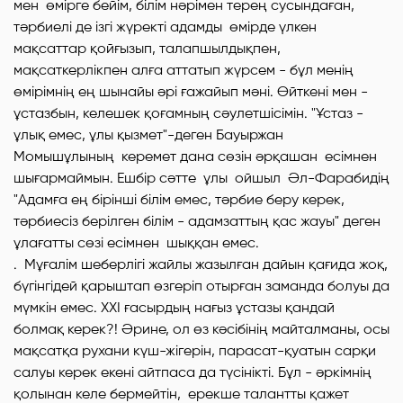
мен өмірге бейім, білім нәрімен терең сусындаған,
тәрбиелі де ізгі жүректі адамды өмірде үлкен
мақсаттар қойғызып, талапшылдықпен,
мақсаткерлікпен алға аттатып жүрсем - бұл менің
өмірімнің ең шынайы әрі ғажайып мәні. Өйткені мен -
ұстазбын, келешек қоғамның сәулетшісімін. "Ұстаз -
ұлық емес, ұлы қызмет"-деген Бауыржан
Момышұлының керемет дана сөзін әрқашан есімнен
шығармаймын. Ешбір сәтте ұлы ойшыл Әл-Фарабидің
"Адамға ең бірінші білім емес, тәрбие беру керек,
тәрбиесіз берілген білім - адамзаттың қас жауы" деген
ұлағатты сөзі есімнен шыққан емес.
. Мұғалім шеберлігі жайлы жазылған дайын қағида жоқ,
бүгінгідей қарыштап өзгеріп отырған заманда болуы да
мүмкін емес. ХХІ ғасырдың нағыз ұстазы қандай
болмақ керек?! Әрине, ол өз кәсібінің майталманы, осы
мақсатқа рухани күш-жігерін, парасат-қуатын сарқи
салуы керек екені айтпаса да түсінікті. Бұл - әркімнің
қолынан келе бермейтін, ерекше талантты қажет