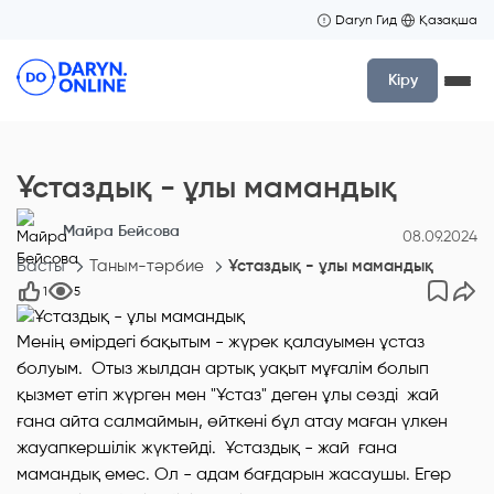
Daryn Гид
Қазақша
Кіру
Ұстаздық - ұлы мамандық
Майра Бейсова
08.09.2024
Басты
Таным-тәрбие
Ұстаздық - ұлы мамандық
1
5
Менің өмірдегі бақытым - жүрек қалауымен ұстаз
болуым. Отыз жылдан артық уақыт мұғалім болып
қызмет етіп жүрген мен "Ұстаз" деген ұлы сөзді жай
ғана айта салмаймын, өйткені бұл атау маған үлкен
жауапкершілік жүктейді. Ұстаздық - жай ғана
мамандық емес. Ол - адам бағдарын жасаушы. Егер