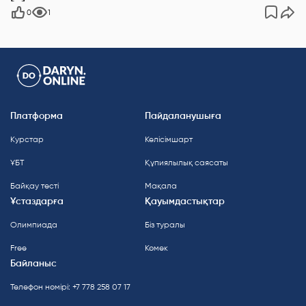
0
1
Платформа
Пайдаланушыға
Курстар
Келісімшарт
ҰБТ
Құпиялылық саясаты
Байқау тесті
Мақала
Ұстаздарға
Қауымдастықтар
Олимпиада
Біз туралы
Free
Көмек
Байланыс
Телефон нөмірі: +7 778 258 07 17