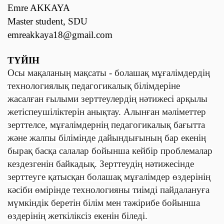
Emre AKKAYA
Master student, SDU
emreakkaya18@gmail.com
ТҮЙІН
Осы мақаланың мақсаты - болашақ мұғалімдердің
технологиялық педагогикалық білімдеріне
жасалған ғылыми зерттеулердің нәтижесі арқылы
жетіспеушіліктерін анықтау
.
Алынған мәліметтер
зерттелсе, мұғалімдернің педагогикалық бағытта
және жалпы білімінде дайындығының бар екенің
бырақ басқа салалар бойынша кейбір проблемалар
кездезгенін байкадық. Зерттеудің нәтижесінде
зерттеуге қатысқан болашақ мұғалімдер өздерінің
кәсіби өмірінде технологияны тиімді пайдалануға
мүмкіндік беретін білім мен тәжірибе бойынша
өздерінің жеткіліксіз екенін біледі.