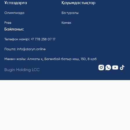
Ұстаздарға
Қауымдастықтар
Олимпиада
Біз туралы
Free
Көмек
Байланыс
Телефон нөмірі: +7 778 258 07 17
Пошта:
info@daryn.online
Мекен-жайы: Алматы қ, Бөгенбай батыр көш, 150, 8 қаб
Bugin Holding LCC