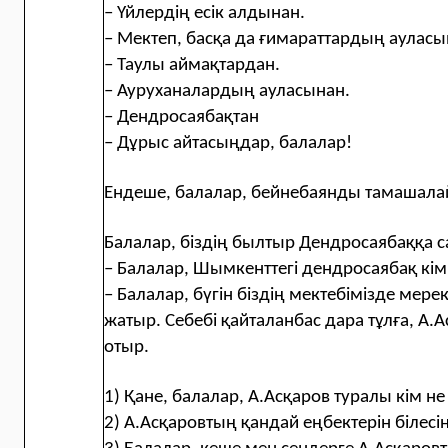
– Үйлердің есік алдынан.
– Мектеп, басқа да ғимараттардың ауласы
– Таулы аймақтардан.
– Ауруханалардың ауласынан.
– Дендросаябақтан
– Дұрыс айтасыңдар, балалар!
Ендеше, балалар, бейнебаянды тамашал
Балалар, біздің былтыр Дендросаябаққа са
– Балалар, Шымкенттегі дендросаябақ кімн
– Балалар, бүгін біздің мектебімізде мерек
жатыр. Себебі қайталанбас дара тұлға, А
отыр.
1) Қане, балалар, А.Асқаров туралы кім не
2) А.Асқаровтың қандай еңбектерін білесі