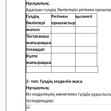
Нұсқаулық:
Адасқан гүлдің бөліктерін ретімен орнал
Гүлдің
Ретімен
қызметі
бөліктері
орналастыр
жатын
Тостағанша
жапырақша
тозаңқап
Күлте
жапырақша
2- топ: Гүлдің моделін жаса.
Нұсқаулық:
Өз моделіңнің көмегімен гүлдің құрылысы
түсіндіріңдер
.