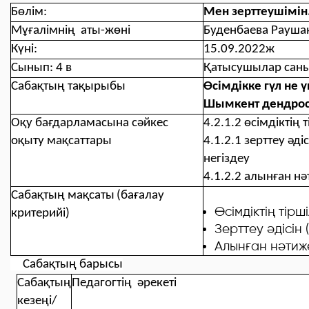
Бөлім:
Мен зерттеушімін.
Мұғалімнің аты-жөні
Буденбаева Рауша
Күні:
15.09.2022ж
Сынып:
4 в
Қатысушылар сан
Сабақтың тақырыбы
Өсімдікке гүл не 
Шымкент дендрос
Оқу бағдарламасына сәйкес
4.2.1.2 өсімдіктің 
оқыту мақсаттары
4.1.2.1 зерттеу ә
негіздеу
4.1.2.2 алынған н
Сабақтың мақсаты
(б
ағалау
Өсімдіктің тірш
критерийі
)
Зерттеу әдісін
Алынған нәтиж
Сабақтың барысы
Сабақтың
Педагогтің
әрекеті
кезеңі/