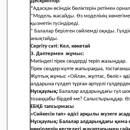
Дескриптор:
*
Адасқан өсімдік бөліктерін ретімен орн
*Модель жасайды. Өз моделінің көмегімен
қызметін түсіндіреді.
*
Балалар берілген сөйлемді оқиды. Гүлді
анықтайды.
Сергіту сәті: Кел, көкетай
3. Дәптермен жұмыс:
Мәтіндегі тірек сөздерді теріп жазыңдар.
Тірек сөздер:күлте жапырақша, тостағанш
Жұптық жұмыс «Ойлан, жұптас, бөліс» әд
алдарына гүлдеп тұрған әртүрлі гүлдерде
Нұсқаулық:
Балалар алдарыңдағы гүл шоқ
тозаңқабы бірдей ме? Салыстырыңдар. Өз
ЕБҚБ тапсырмасы
«Сәйкесін тап» әдісі арқылы жүзеге аса
Нұсқаулық: Балалар алдарыңдағы қима қ
нөмірлерін кестедегі жауаптарымен сәй