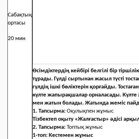
Сабақтың
ортасы
20 мин
Өсімдіктердің кейбірі белгілі бір тіршілі
тұрады. Гүлді сыртынан жасыл түсті то
гүлдің ішкі бөліктерін қорғайды. Тостағ
күлте жапырақшалар орналасады. Күлте
мен жатын болады. Жатында жеміс пайд
1. Тапсырма:
Оқулықпен жұмыс
Тізбектеп оқыту «Жалғастыр» әдісі арқыл
2. Тапсырма:
Топтық жұмыс
1-топ: Кестемен жұмыс