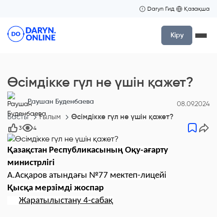
Daryn Гид
Қазақша
Кіру
Өсімдікке гүл не үшін қажет?
Раушан Буденбаева
08.09.2024
Басты
Ғылым
Өсімдікке гүл не үшін қажет?
3
4
Қазақстан Республикасының Оқу-ағарту
министрлігі
А.Асқаров атындағы №77 мектеп-лицейі
Қысқа мерзімді жоспар
Жаратылыстану 4-сабақ