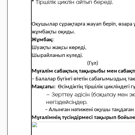
*
Тіршілік циклін айтып береді.
Оқушылар сұрақтарға жауап беріп, өзара
жұмбақты оқиды.
Жұмбақ:
Шуақты жақсы көреді,
Шырайланып күледі.
(Гүл)
Мұғалім сабақтың тақырыбы мен сабақ
– Балалар бүгінгі өтетін сабағымыздың т
Мақсаты:
Өсімдіктің тіршілік цикліндегі
– Зерттеу әдісін (бақылау мен 
негіздейсіңдер.
– Алынған нәтижені оқушы таңдаған 
Мұғалімнің түсіндірмесі тақырып бойы