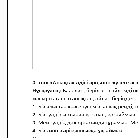
3- топ: «Анықта» әдісі арқылы жүзеге а
Нұсқаулық:
Балалар, берілген сөйлемді оқ
жасырылғанын анықтап, айтып беріңдер.
1.
Біз алыстан көзге түсеміз, ашық реңді, тү
2
. Біз гүлді сыртынан қоршап, қорғаймыз.
3
. Мен гүлдің дәл ортасында тұрамын. Мен
4.
Біз көппіз әрі қапшыққа ұқсаймыз
.