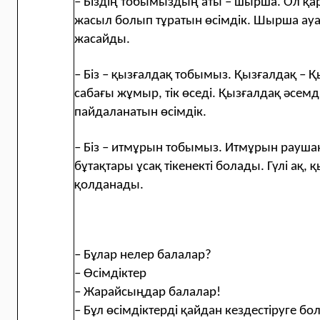
– Біздің тобымыздың аты – шырша. Ол қа
жасыл болып тұратын өсімдік. Шырша ауан
жасайды.
– Біз – қызғалдақ тобымыз. Қызғалдақ – Қыз
сабағы жұмыр, тік өседі. Қызғалдақ әсем
пайдаланатын өсімдік.
– Біз – итмұрын тобымыз. Итмұрын рауш
бұтақтары ұсақ тікенекті болады. Гүлі ақ, 
қолданады.
– Бұлар нелер балалар?
– Өсімдіктер
– Жарайсыңдар балалар!
– Бұл өсімдіктерді қайдан кездестіруге б