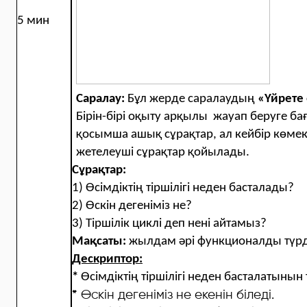
5 мин
Саралау:
Бұл жерде саралаудың
«Үйрете
Бірін-бірі оқыту арқылы жауап беруге б
қосымша ашық сұрақтар, ал кейбір көме
жетелеуші сұрақтар қойылады.
Сұрақтар:
1) Өсімдіктің тіршілігі неден басталады?
2) Өскін дегеніміз не?
3) Тіршілік циклі деп нені айтамыз?
Мақсаты:
жылдам әрі функционалды түрд
Дескриптор:
*
Өсімдіктің тіршілігі неден басталатынын т
*
Өскін дегеніміз не екенін біледі.