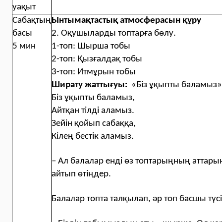
уақыт
Сабақтың
Ынтымақтастық атмосферасын құру
басы
2. Оқушыларды топтарға бөлу.
5 мин
1-топ: Шырша тобы
2-топ: Қызғалдақ тобы
3-топ: Итмұрын тобы
Ширату жаттығуы:
«Біз ұқыпты баламыз»
Біз ұқыпты баламыз,
Айтқан тілді аламыз.
Зейін қойып сабаққа,
Кілең бестік аламыз.
– Ал балалар енді өз топтарыңның аттарын 
айтып өтіңдер.
Балалар топта талқылап, әр топ басшы түсі