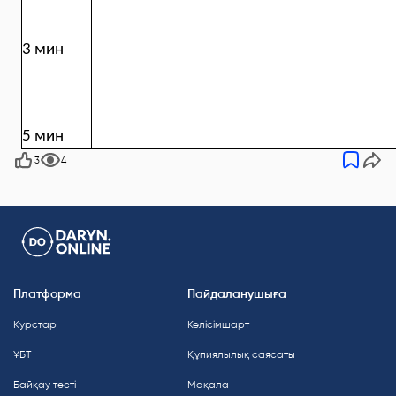
3 мин
5 мин
3
4
Платформа
Пайдаланушыға
Курстар
Келісімшарт
ҰБТ
Құпиялылық саясаты
Байқау тесті
Мақала