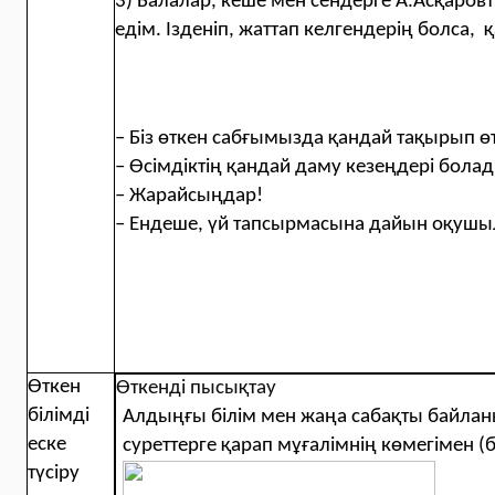
3) Балалар, кеше мен сендерге А.Асқаров
едім. Ізденіп, жаттап келгендерің болса, қ
– Біз өткен сабғымызда қандай тақырып ө
– Өсімдіктің қандай даму кезеңдері бола
– Жарайсыңдар!
– Ендеше, үй тапсырмасына дайын оқушы
Өткен
Өткенді пысықтау
білімді
Алдыңғы білім мен жаңа сабақты байлан
еске
суреттерге қарап мұғалімнің көмегімен (
түсіру