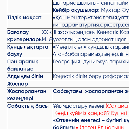
шығармашылығын сипаттайм
Кейбір оқушылар:
Мұхтар Әу
Тілдік мақсат
«
Қан мен тер
»
триология,ұлтт
кинодраматургия,оркестр,се
Бағалау
ХХ ғ. ІІ жартысындағы Кеңесті
критерилары
М. Әуезовтың әлем әдебиетіндег
Құндылықтарға
«Мәңгілік ел» құндылықтары
баулу
Ата-бабаларымыздың ерлігін,
Пән аралық
География, дүниежүзі тарихы
байланыс
Алдыңғы білім
Кеңестік білім беру реформа
Жоспар
Жоспарланған
Сабақтағы жоспарланған ж
кезеңдері
Сабақтың басы
Ұйымдастыру кезеңі
(Салама
Көңіл күйіміз қандай? Бүгінг
«Өткеннің өнегесі – бүгінгі 
байлығы
»
(деген Ел басының