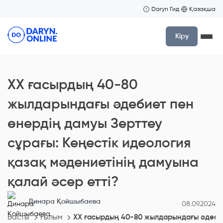
Daryn Гид
Қазақша
Кіру
XX ғасырдың 40-80
жылдарындағы әдебиет пен
өнердің дамуы Зерттеу
сұрағы: Кеңестік идеология
қазақ мәдениетінің дамуына
қалай әсер етті?
Динара Қойшыбаева
08.09.2024
Басты
Ғылым
XX ғасырдың 40-80 жылдарындағы әдебиет