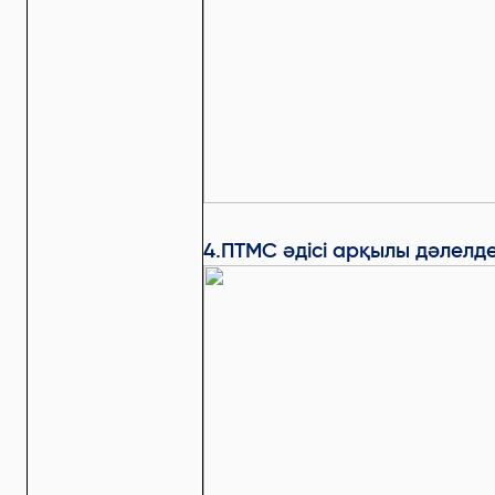
4.ПТМС әдісі арқылы дәлелде