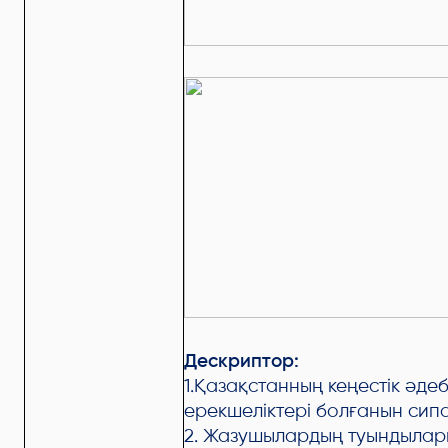
Дескриптор:
1.Қазақстанның кеңестік әде
ерекшеліктері болғанын сип
2. Жазушылардың туындылар