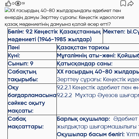
0
19
Бөлім: 9.2
Кеңестік Қазақстанның
Мектеп: Ы.С
мәдениеті
(1946-1985 жылдар)
Пәні
Қазақстан тарихы
Күні:
Мұғалімнің аты-жөні: Қойшы
Сынып: 9
Қатысқандар саны:
Сабақтың
XX ғасырдың 40-80 жылдары
тақырыбы:
Зерттеу сұрағы: Кеңестік ид
Оқу
9.2.2.1 Кеңестік әдебиет пен
бағдарламасына
9.2.2.2 Мұхтар Әуезов шыға
сәйкес оқыту
мақсаты:
Сабақ
Барлық оқушылар:
Әдебиет 
мақсаттары:
жылдықтар шығармашылығы т
Оқушылар басым бөлігі:
Ұлтт