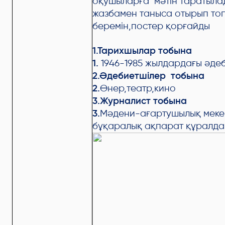
оқушыларға мәтін таратыла
жазбамен таныса отырып
то
беремін,постер қорғайды
1.Тарихшылар тобына
1.
1946-1985 жылдардағы әде
2.Әдебиетшілер тобына
2.
Өнер,театр,кино
3.Журналист тобына
3.
Мәдени-ағартушылық меке
бұқаралық ақпарат құралд