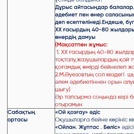
Дұрыс айтасыңдар балалар
әдебиет пен өнер саласыны
деп есептелінеді.Ендеше, бү
XX ғасырдың 40-80 жылдары
өнердің дамуы
(Мақсатпен жұмыс:
1. ХХ ғасырдың 40-80 жылда
тоқталу,жазушылардың қай 
қоғамдық өмірді бейнелеп ж
2.М.Әуезовтың сол кездегі 
әлем әдебиетіннен орын алу
шығу)
Әр тапсырма соңында кері б
отырамын
Сабақтың
«Ой қозғау» әдіс
ортасы
Оқушыларға бейне көрініс кө
«Ойлан. Жұптас . Бөліс»
әдіс