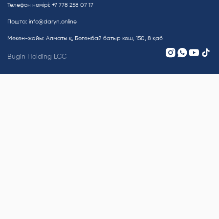
Телефон нөмірі: +7 778 258 07 17
Пошта:
info@daryn.online
Мекен-жайы: Алматы қ, Бөгенбай батыр көш, 150, 8 қаб
Bugin Holding LCC