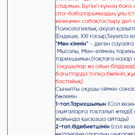
отырмын. Бүгінгі күннің баға
ата-бабаларымыздың ұлы іст
кезеңмен сабақтастыру деп 
Психологиялық ахуал қалып
(Ендеше, ХХІ ғасыр,Тәуелсіз е
"Мен кіммін"
- деген сауалға
Мысалы, Мен-елімнің тарихы
тарихшымын.(тақтаға назар 
(оқушылар өз ойын білдіреді
бағыттарда топқа бөлініп,ж
бастайық)
Сыныпты оқушы оймен санас
бөлемін
1-топ.Тарихшымын
(Сол кезе
оқиғаларға тоқталып өтеді)( 
жайында қысқаша айтады)
2-топ.Әдебиетшімін
(сол кез
өкілдеріне,олардың шығарм