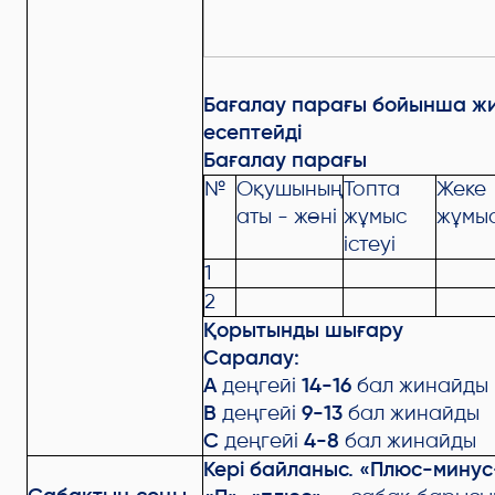
Бағалау парағы бойынша ж
есептейді
Бағалау парағы
№
Оқушының
Топта
Жеке
аты - жөні
жұмыс
жұмы
істеуі
1
2
Қорытынды шығару
Саралау:
А
деңгейі
14-16
бал жинайды
В
деңгейі
9-13
бал жинайды
С
деңгейі
4-8
бал жинайды
Кері байланыс. «Плюс-мину