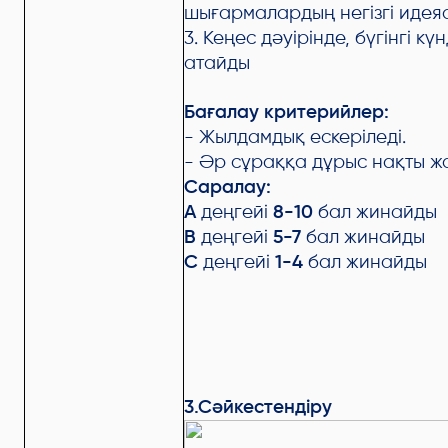
шығармалардың негізгі идея
3. Кеңес дәуірінде, бүгінгі к
атайды
Бағалау критерийлер:
- Жылдамдық ескеріледі.
- Әр сұраққа дұрыс нақты ж
Саралау:
А
деңгейі
8-10
бал жинайды
В
деңгейі
5-7
бал жинайды
С
деңгейі
1-4
бал жинайды
3.Сәйкестендіру