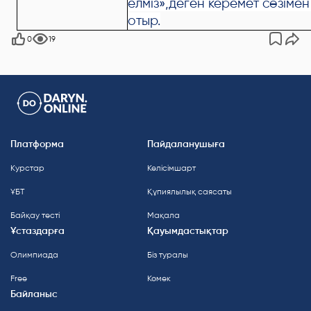
елміз»,деген керемет сөзімен
отыр.
0
19
Платформа
Пайдаланушыға
Курстар
Келісімшарт
ҰБТ
Құпиялылық саясаты
Байқау тесті
Мақала
Ұстаздарға
Қауымдастықтар
Олимпиада
Біз туралы
Free
Көмек
Байланыс