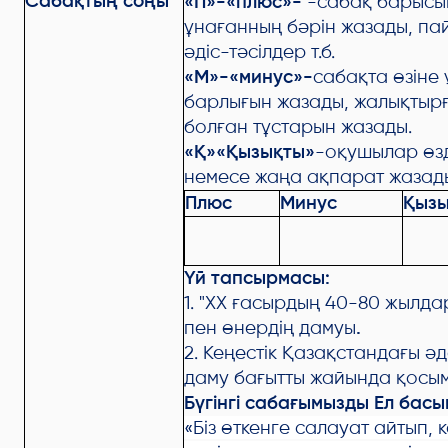
Сабақтың соңы
«П»-«плюс»-
-сабақ барысын
ұнағанның бәрін жазады, па
әдіс-тәсілдер т.б.
«М»-«минус»-
сабақта өзіне
барлығын жазады, жалықтырға
болған тұстарын жазады.
«Қ»«Қызықты»
-оқушылар өз
немесе жаңа ақпарат жазад
Плюс
Минус
Қыз
Үй тапсырмасы:
1.
"XX ғасырдың 40-80 жылда
пен өнердің дамуы
.
2. Кеңестік Қазақстандағы ә
даму бағытты жайында қосы
Бүгінгі сабағымызды Ел бас
«Біз өткенге салауат айтып, 