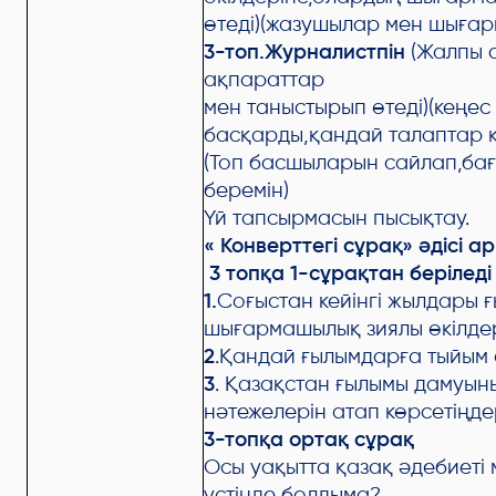
өтеді)(жазушылар мен шыға
3-топ.Журналистпін
(Жалпы с
ақпараттар
мен таныстырып өтеді)(кеңес ү
басқарды,қандай талаптар 
(Топ басшыларын сайлап,ба
беремін)
Үй тапсырмасын пысықтау.
« Конверттегі сұрақ» әдісі а
3 топқа 1-сұрақтан беріледі
1.
Соғыстан кейінгі жылдары 
шығармашылық зиялы өкілдер
2
.Қандай ғылымдарға тыйым 
3
. Қазақстан ғылымы дамуын
нәтежелерін атап көрсетіңде
3-топқа ортақ сұрақ
Осы уақытта қазақ әдебиеті
үстінде болдыма?