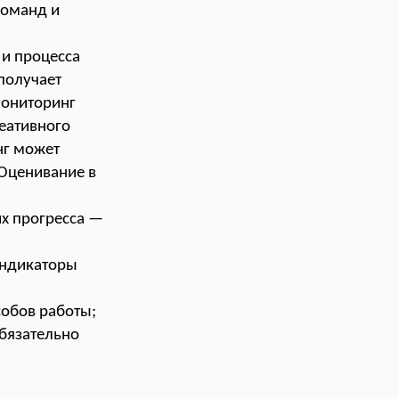
команд и
 и процесса
получает
мониторинг
еативного
нг может
 Оценивание в
х прогресса —
индикаторы
собов работы;
обязательно