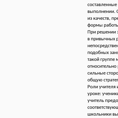
составленные 
выполнении. 
из качеств, 
формы работ
При решении з
в привычных р
непосредствен
подобных заня
такой группе 
относительно
сильные сторо
общую стратег
Роли учителя 
уроке: ученик
учитель предо
соответствующ
школьники выс