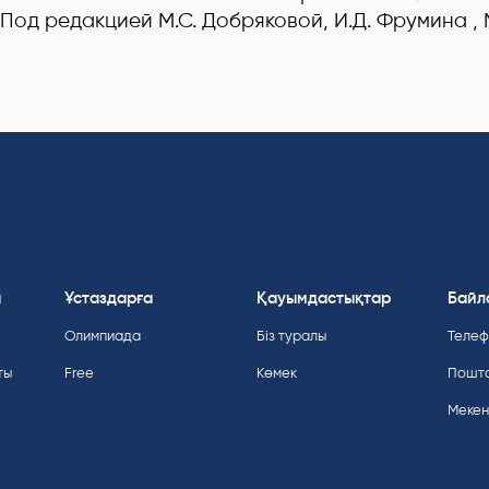
 Под редакцией М.С. Добряковой, И.Д. Фрумина , 
а
Ұстаздарға
Қауымдастықтар
Байл
Олимпиада
Біз туралы
Телефо
ты
Free
Көмек
Пошт
Мекен