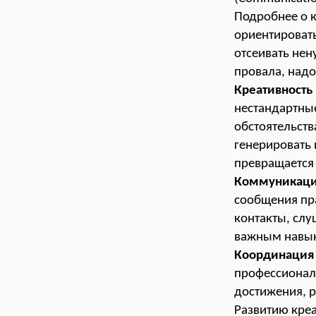
Подробнее о 
ориентировать
отсеивать нен
провала, надо
Креативность
нестандартные
обстоятельств
генерировать 
превращается 
Коммуникаци
сообщения пра
контакты, слу
важным навы
Координаци
профессионал
достижения, р
Развитию креа