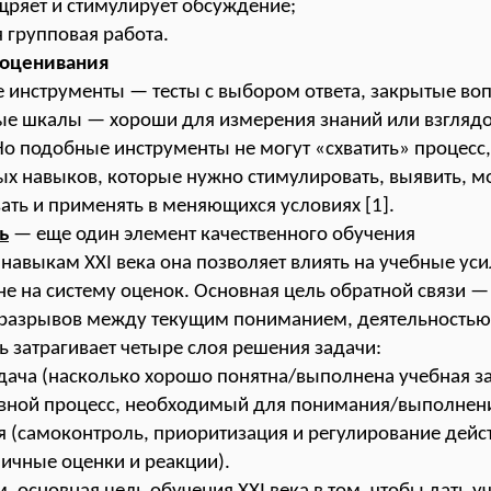
щряет и стимулирует обсуждение;
я групповая работа.
 оценивания
 инструменты — тесты с выбором ответа, закрытые во
е шкалы — хороши для измерения знаний или взглядов
Но подобные инструменты не могут «схватить» процесс
х навыков, которые нужно стимулировать, выявить, м
ть и применять в меняющихся условиях [1].
ь
— еще один элемент качественного обучения
навыкам XXI века она позволяет влиять на учебные ус
не на систему оценок. Основная цель обратной связи —
разрывов между текущим пониманием, деятельностью
ь затрагивает четыре слоя решения задачи:
адача (насколько хорошо понятна/выполнена учебная
з
овной процесс, необходимый для понимания/выполнени
 (самоконтроль, приоритизация и регулирование дейст
ичные оценки и реакции).