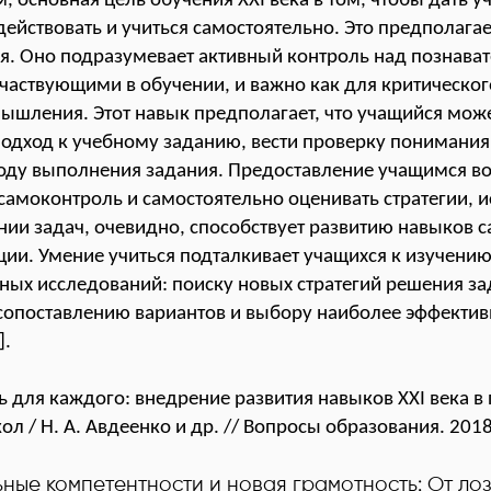
, основная цель обучения XXI века в том, чтобы дать 
ействовать и учиться самостоятельно. Это предполагае
ся. Оно подразумевает активный контроль над познав
частвующими в обучении, и важно как для критического
ышления. Этот навык предполагает, что учащийся мож
одход к учебному заданию, вести проверку понимания
 ходу выполнения задания. Предоставление учащимся 
самоконтроль и самостоятельно оценивать стратегии,
ии задач, очевидно, способствует развитию навыков 
ии. Умение учиться подталкивает учащихся к изучени
ных исследований: поиску новых стратегий решения за
сопоставлению вариантов и выбору наиболее эффектив
].
ь для каждого: внедрение развития навыков XXI века в
ол / Н. А. Авдеенко и др. // Вопросы образования. 2018
ьные компетентности и новая грамотность: От лоз