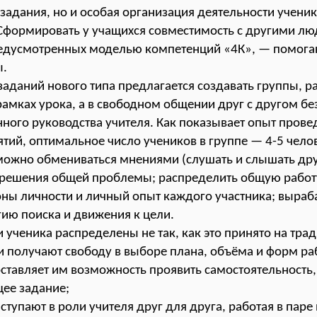
задания, но и особая организация деятельности ученик
Сформировать у учащихся совместимость с другими л
предусмотренных моделью компетенций «4К», — помога
ы.
аданий нового типа предлагается создавать группы, 
амках урока, а в свободном общении друг с другом бе
ного руководства учителя. Как показывает опыт прове
тий, оптимальное число учеников в группе — 4-5 челов
можно обмениваться мнениями (слушать и слышать дру
 решения общей проблемы; распределить общую работу
ны личности и личный опыт каждого участника; выраб
ию поиска и движения к цели.
и ученика распределены не так, как это принято на тр
и получают свободу в выборе плана, объёма и форм ра
ставляет им возможность проявить самостоятельность
ее задание;
тупают в роли учителя друг для друга, работая в паре 