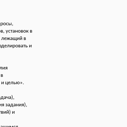
просы,
, установок в
, лежащий в
оделировать и
илия
 в
 и целью».
адача),
я задания),
вий) и