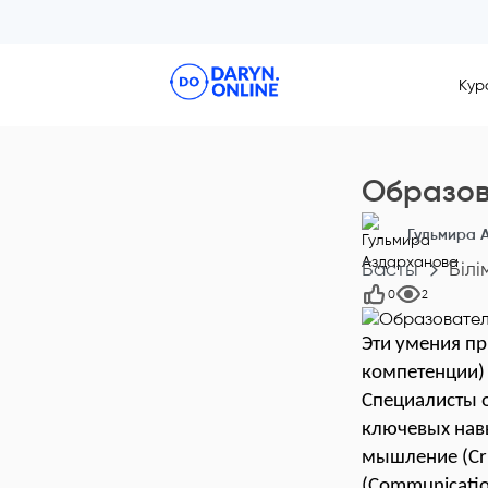
Кур
Образов
Гульмира 
Басты
Білі
0
2
Эти умения пр
компетенции) 
Специалисты о
ключевых навы
мышление (Crit
(
Communicati