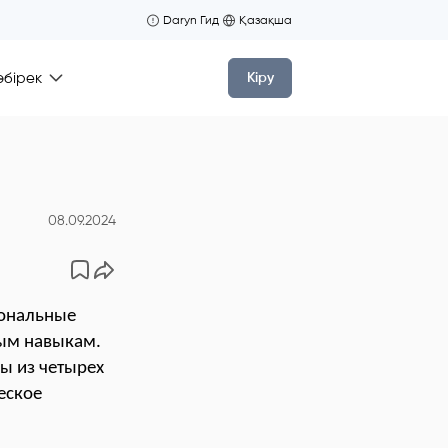
Daryn Гид
Қазақша
өбірек
Кіру
08.09.2024
иональные
ным навыкам.
ы из четырех
еское