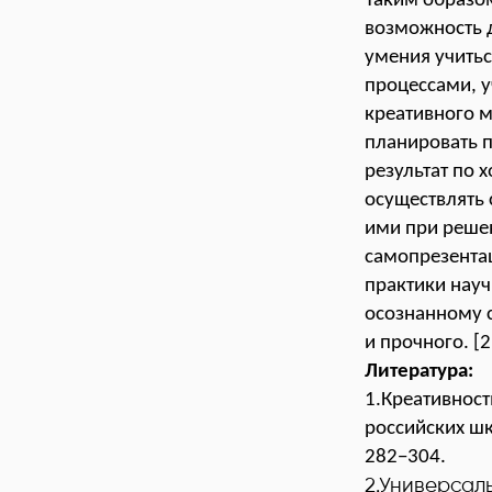
Таким образом
возможность д
умения учить
процессами, у
креативного м
планировать п
результат по
осуществлять 
ими при решен
самопрезентац
практики науч
осознанному 
и прочного. [2
Литература:
1.Креативност
российских шк
282−304.
2.Универсал