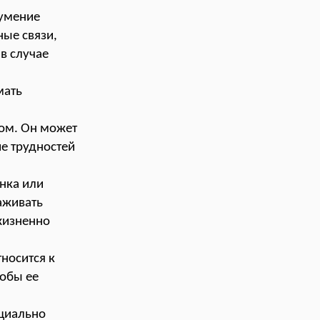
умение
ные связи,
в случае
мать
цом. Он может
е трудностей
онка или
аживать
 жизненно
тносится к
собы ее
ециально