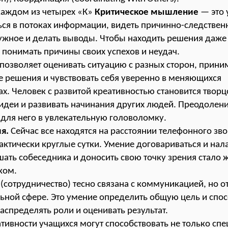
каждом из четырех «К»
Критическое мышление
— это 
ся в потоках информации, видеть причинно-следствен
ужное и делать выводы. Чтобы находить решения даже 
 понимать причины своих успехов и неудач.
позволяет оценивать ситуацию с разных сторон, прини
 решения и чувствовать себя уверенно в меняющихся
ах. Человек с развитой креативностью становится твор
идеи и развивать начинания других людей. Преодолени
для него в увлекательную головоломку.
я.
Сейчас все находятся на расстоянии телефонного зв
ктически круглые сутки. Умение договариваться и нал
шать собеседника и доносить свою точку зрения стало
ком.
я
(сотрудничество) тесно связана с коммуникацией, но о
ьной сфере. Это умение определить общую цель и спо
аспределять роли и оценивать результат.
тивности учащихся могут способствовать не только сп