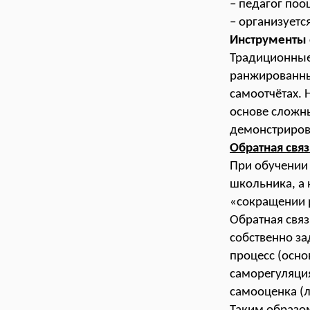
– педагог поо
– организуетс
Инструменты
Традиционные
ранжированны
самоотчётах. 
основе сложны
демонстрирова
Обратная связ
При обучении 
школьника, а 
«сокращении 
Обратная связ
собственно з
процесс (осн
саморегуляция
самооценка (л