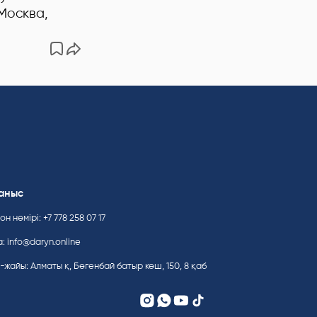
Москва,
аныс
н нөмірі: +7 778 258 07 17
а:
info@daryn.online
-жайы: Алматы қ, Бөгенбай батыр көш, 150, 8 қаб