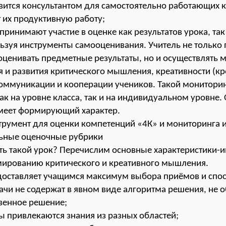
вится консультантом для самостоятельно работающих 
 их продуктивную работу;
ринимают участие в оценке как результатов урока, так
ьзуя инструменты самооценивания. Учитель не только 
ценивать предметные результаты, но и осуществлять 
 и развития критического мышления, креативности (кр
оммуникации и кооперации учеников. Такой монитори
ак на уровне класса, так и на индивидуальном уровне.
имеет формирующий характер.
трумент для оценки компетенций «4К» и мониторинга и
льные оценочные рубрики
ть такой урок?
Перечислим основные характеристики-
мированию критического и креативного мышления.
едоставляет учащимся максимум выбора приёмов и спо
ачи не содержат в явном виде алгоритма решения, не 
венное решение;
ты привлекаются знания из разных областей;