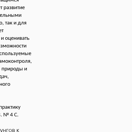
учащимся
т развитие
ательными
, так и для
ет
 и оценивать
возможности
 используемые
самоконтроля,
ю природы и
дач,
ного
 практику
. № 4 С.
унгов к