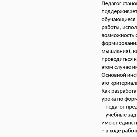
Педагог стано
поддерживает
обучающиеся п
работы, испол
возможность о
формирования
мышления), к
проводиться к
этом случае 
Основной инс
это критериа
Как разработа
урока по фор
– педагог пр
– учебные зад
имеют единст
– в ходе рабо