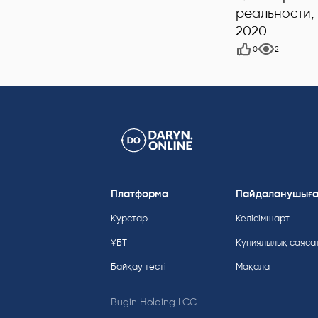
реальности,
2020
0
2
Платформа
Пайдаланушығ
Курстар
Келісімшарт
ҰБТ
Құпиялылық саяса
Байқау тесті
Мақала
Bugin Holding LCC