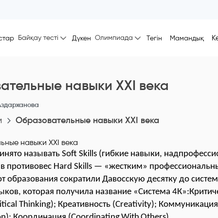
Байқау тесті
Олимпиада
К
стар
Дүкен
Тегін
Мамандық
ательные навыки XXI века
Аздарханова
м
Образовательные навыки XXI века
инято называть Soft Skills (гибкие навыки, надпрофесс
в противовес Hard Skills — «жестким» профессиональ
т образования сократили Давосскую десятку до систем
ков, которая получила название «Система 4К»:Критич
ical Thinking); Креативность (Creativity
); Коммуникация
on
); Координация (
Coordinating
With
Others
).